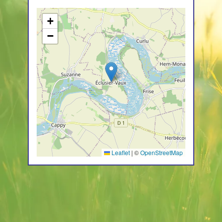
+
−
Leaflet
|
©
OpenStreetMap